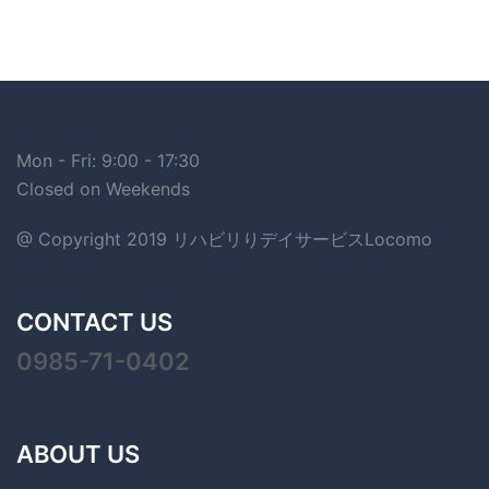
Mon - Fri: 9:00 - 17:30
Closed on Weekends
@ Copyright 2019 リハビリりデイサービスLocomo
CONTACT US
0985-71-0402
ABOUT US