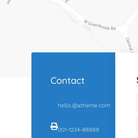
Contact
hello.@atheme.com
001-1234-88888