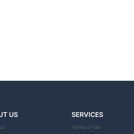
UT US
SERVICES
us
Terms of use