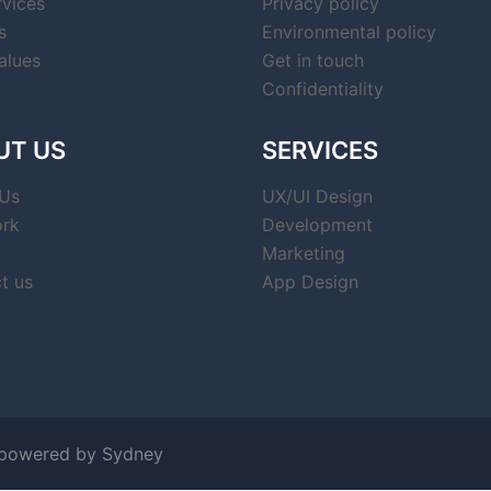
rvices
Privacy policy
s
Environmental policy
alues
Get in touch
Confidentiality
UT US
SERVICES
Us
UX/UI Design
rk
Development
Marketing
t us
App Design
owered by
Sydney