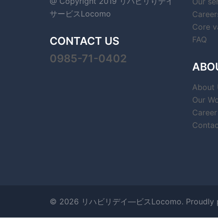
@ Copyright 2019 リハビリりデイ
Our se
サービスLocomo
Career
Core v
CONTACT US
FAQ
0985-71-0402
ABO
About 
Our Wo
Career
Contac
© 2026 リハビリデイ―ビスLocomo. Proudly p