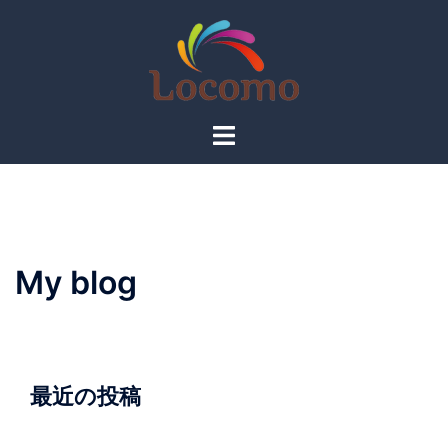
コ
ン
テ
ン
ツ
ト
へ
グ
ス
ル
キ
メ
ッ
ニ
プ
ュ
My blog
ー
最近の投稿