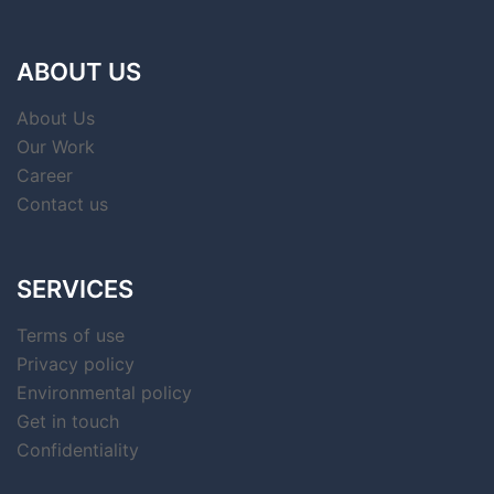
ABOUT US
About Us
Our Work
Career
Contact us
SERVICES
Terms of use
Privacy policy
Environmental policy
Get in touch
Confidentiality