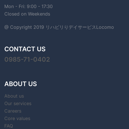
Mon - Fri: 9:00 - 17:30
Closed on Weekends
@ Copyright 2019 リハビリりデイサービスLocomo
CONTACT US
0985-71-0402
ABOUT US
About us
Our services
Careers
Core values
FAQ