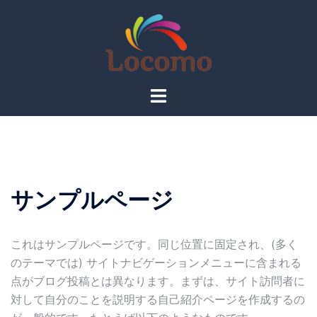
コ
ン
テ
ン
ツ
ト
へ
グ
ス
ル
キ
メ
ッ
ニ
プ
ュ
サンプルページ
ー
これはサンプルページです。同じ位置に固定され、(多く
のテーマでは) サイトナビゲーションメニューに含まれる
点がブログ投稿とは異なります。まずは、サイト訪問者に
対して自分のことを説明する自己紹介ページを作成するの