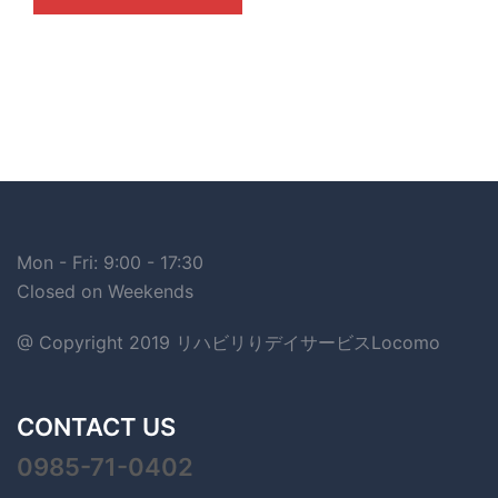
Mon - Fri: 9:00 - 17:30
Closed on Weekends
@ Copyright 2019 リハビリりデイサービスLocomo
CONTACT US
0985-71-0402